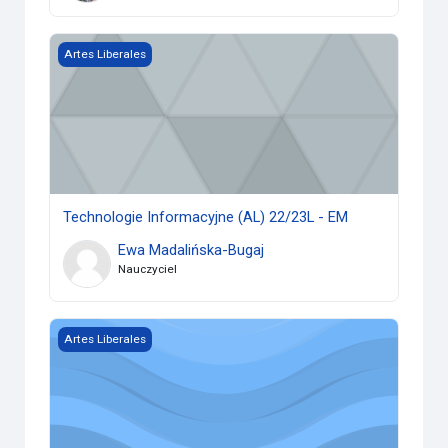
Technologie Informacyjne (AL) 22/23L - EM
Artes Liberales
Technologie Informacyjne (AL) 22/23L - EM
Ewa Madalińska-Bugaj
Nauczyciel
TI.Artes Liberales.22/23 - AT
Artes Liberales