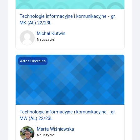
Technologie informacyjne i komunikacyjne - gr.
MK (AL) 22/23L
Michał Kutwin
Nauczyciel
Technologie informacyjne i komunikacyjne - gr. MW (AL) 22
Artes Liberales
Technologie informacyjne i komunikacyjne - gr.
MW (AL) 22/23L
Marta Wiśniewska
Nauczyciel