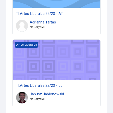
TI.Artes Liberales.22/23 - AT
Adrianna Tartas
Nauczyciel
TI.Artes Liberales.22/23 - JJ
Artes Liberales
TI.Artes Liberales.22/23 - JJ
Janusz Jabłonowski
Nauczyciel