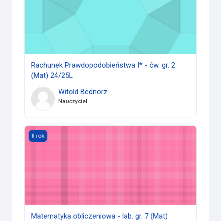
Rachunek Prawdopodobieństwa I* - ćw. gr. 2
(Mat) 24/25L
Witold Bednorz
Nauczyciel
Matematyka obliczeniowa - lab. gr. 7 (Mat) 23/24L
II rok
Matematyka obliczeniowa - lab. gr. 7 (Mat)