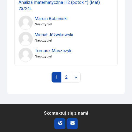
Analiza matematyczna II.2 (potok *) (Mat)
23/24L
Marcin Bobieński
Nauczyciel
Michał Jóźwikowski
Nauczyciel
Tomasz Maszczyk
Nauczyciel
Strona 1
Strona 2
Następna strona
1
2
»
Skontaktuj się z nami