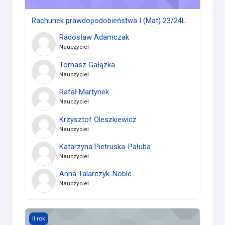
Rachunek prawdopodobieństwa I (Mat) 23/24L
Radosław Adamczak
Nauczyciel
Tomasz Gałązka
Nauczyciel
Rafał Martynek
Nauczyciel
Krzysztof Oleszkiewicz
Nauczyciel
Katarzyna Pietruska-Pałuba
Nauczyciel
Anna Talarczyk-Noble
Nauczyciel
Rachunek Prawdopodobieństwa I - ćw. gr. 5 (Mat) 23/24L
II rok