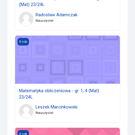
(Mat) 23/24L
Radosław Adamczak
Nauczyciel
Matematyka obliczeniowa - gr. 1, 4 (Mat) 23/24L
II rok
Matematyka obliczeniowa - gr. 1, 4 (Mat)
23/24L
Leszek Marcinkowski
Nauczyciel
Rachunek Prawdopodobieństwa I - ćw. gr. 1 (Mat) 23/24L
II rok