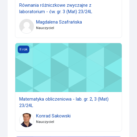
Równania różniczkowe zwyczajne z
laboratorium - ćw. gr. 3 (Mat) 23/24L
Magdalena Szafrańska
Nauczyciel
Matematyka obliczeniowa - lab. gr. 2, 3 (Mat) 23/24L
II rok
Matematyka obliczeniowa - lab. gr. 2, 3 (Mat)
23/24L
Konrad Sakowski
Nauczyciel