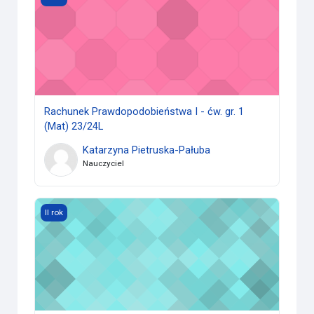
Rachunek Prawdopodobieństwa I - ćw. gr. 1
(Mat) 23/24L
Katarzyna Pietruska-Pałuba
Nauczyciel
Równania różniczkowe zwyczajne z laboratorium - ćw. gr. 3
II rok