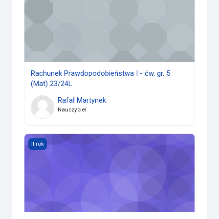
Rachunek Prawdopodobieństwa I - ćw. gr. 5
(Mat) 23/24L
Rafał Martynek
Nauczyciel
Analiza matematyczna II.2 (potok *) (Mat) 23/24L
II rok