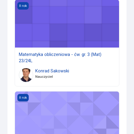
Matematyka obliczeniowa - ćw. gr. 3 (Mat) 23/24L
II rok
Matematyka obliczeniowa - ćw. gr. 3 (Mat)
23/24L
Konrad Sakowski
Nauczyciel
Rachunek prawdopodobieństwa I (Mat) 23/24L
II rok