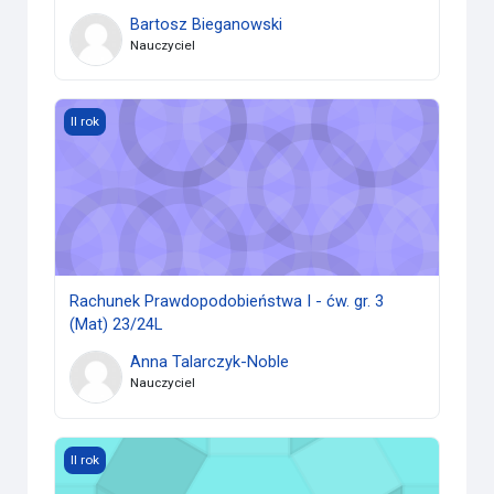
Bartosz Bieganowski
Nauczyciel
Rachunek Prawdopodobieństwa I - ćw. gr. 3 (Mat) 23/24L
II rok
Rachunek Prawdopodobieństwa I - ćw. gr. 3
(Mat) 23/24L
Anna Talarczyk-Noble
Nauczyciel
Rachunek Prawdopodobieństwa I* - ćw. gr. 2 (Mat) 24/25L
II rok