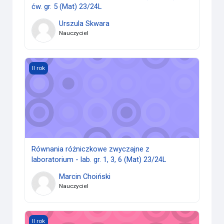
ćw. gr. 5 (Mat) 23/24L
Urszula Skwara
Nauczyciel
Równania różniczkowe zwyczajne z laboratorium - lab. gr. 1,
II rok
Równania różniczkowe zwyczajne z
laboratorium - lab. gr. 1, 3, 6 (Mat) 23/24L
Marcin Choiński
Nauczyciel
Matematyka Obliczeniowa* (Mat) 23/24L
II rok