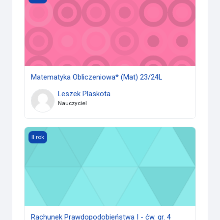
Matematyka Obliczeniowa* (Mat) 23/24L
Leszek Plaskota
Nauczyciel
Rachunek Prawdopodobieństwa I - ćw. gr. 4 (Mat) 23/24L
II rok
Rachunek Prawdopodobieństwa I - ćw. gr. 4