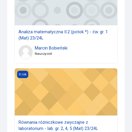
Analiza matematyczna II.2 (potok *) - ćw. gr. 1
(Mat) 23/24L
Marcin Bobieński
Nauczyciel
Równania różniczkowe zwyczajne z laboratorium - lab. gr. 2,
II rok
Równania różniczkowe zwyczajne z
laboratorium - lab. gr. 2, 4, 5 (Mat) 23/24L