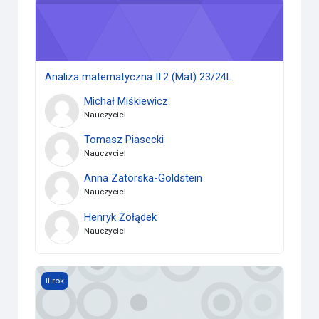
Analiza matematyczna II.2 (Mat) 23/24L
Michał Miśkiewicz
Nauczyciel
Tomasz Piasecki
Nauczyciel
Anna Zatorska-Goldstein
Nauczyciel
Henryk Żołądek
Nauczyciel
Analiza matematyczna II.2 (potok *) - ćw. gr. 1 (Mat) 23/24
II rok