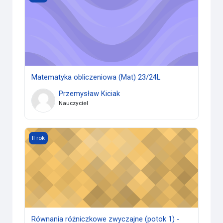
Matematyka obliczeniowa (Mat) 23/24L
Przemysław Kiciak
Nauczyciel
Równania różniczkowe zwyczajne (potok 1) - ćw. gr. 5 (Mat
II rok
Równania różniczkowe zwyczajne (potok 1) -