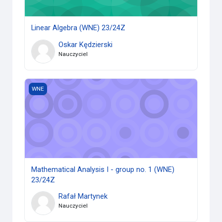
Linear Algebra (WNE) 23/24Z
Oskar Kędzierski
Nauczyciel
Mathematical Analysis I - group no. 1 (WNE) 23/24Z
WNE
Mathematical Analysis I - group no. 1 (WNE)
23/24Z
Rafał Martynek
Nauczyciel