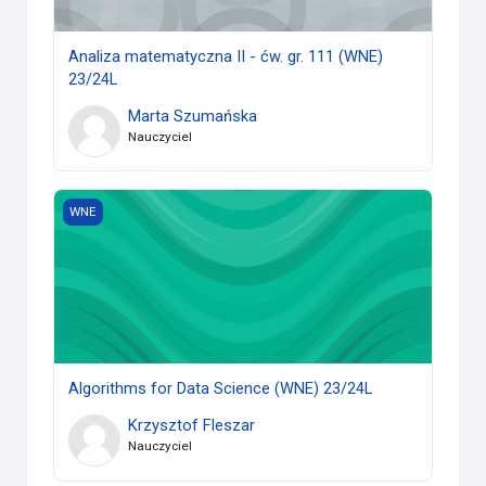
Analiza matematyczna II - ćw. gr. 111 (WNE)
23/24L
Marta Szumańska
Nauczyciel
Algorithms for Data Science (WNE) 23/24L
WNE
Algorithms for Data Science (WNE) 23/24L
Krzysztof Fleszar
Nauczyciel