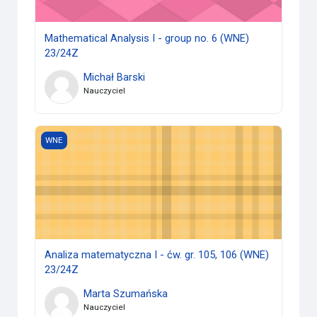
Mathematical Analysis I - group no. 6 (WNE)
23/24Z
Michał Barski
Nauczyciel
Analiza matematyczna I - ćw. gr. 105, 106 (WNE) 23/24Z
WNE
Analiza matematyczna I - ćw. gr. 105, 106 (WNE)
23/24Z
Marta Szumańska
Nauczyciel