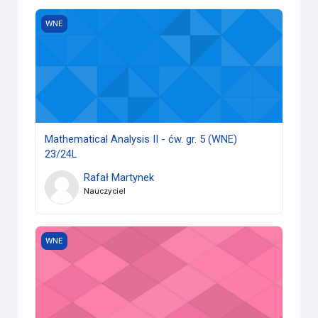
Mathematical Analysis II - ćw. gr. 5 (WNE) 23/24L
WNE
Mathematical Analysis II - ćw. gr. 5 (WNE)
23/24L
Rafał Martynek
Nauczyciel
Mathematical Analysis I - group no. 6 (WNE) 23/24Z
WNE