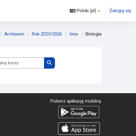
Polski ‎(pl)‎
Zaloguj się
Archiwum
Rok 2025/2026
Inne
Biologia
j kursy
Wyszukaj kursy
Pobierz aplikację mobilną