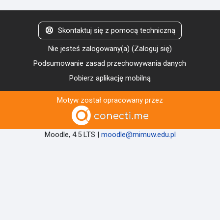
Skontaktuj się z pomocą techniczną
Nie jesteś zalogowany(a) (
Zaloguj się
)
Podsumowanie zasad przechowywania danych
Pobierz aplikację mobilną
Motyw został opracowany przez
Moodle, 4.5 LTS |
moodle@mimuw.edu.pl