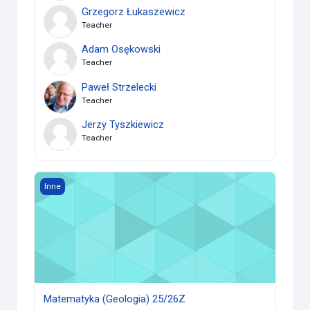
Grzegorz Łukaszewicz
Teacher
Adam Osękowski
Teacher
Paweł Strzelecki
Teacher
Jerzy Tyszkiewicz
Teacher
Matematyka (Geologia) 25/26Z
Inne
Matematyka (Geologia) 25/26Z