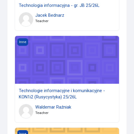
Technologia informacyjna - gr. JB 25/26L
Jacek Bednarz
Teacher
Technologie informacyjne i komunikacyjne - KON1i2 (Rusyc
Inne
Technologie informacyjne i komunikacyjne -
KON1i2 (Rusycystyka) 25/26L
Waldemar Raźniak
Teacher
TI - gr. EMB (IPSiR) 25/26L
Inne