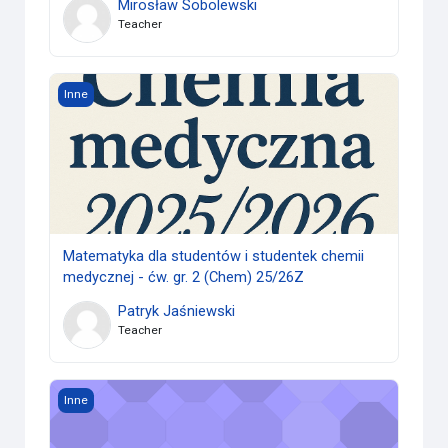
Mirosław Sobolewski
Teacher
Matematyka dla studentów i studentek chemii medycznej - 
Inne
Matematyka dla studentów i studentek chemii
medycznej - ćw. gr. 2 (Chem) 25/26Z
Patryk Jaśniewski
Teacher
Podstawy ochrony własności intelektualnej 25/26Z
Inne