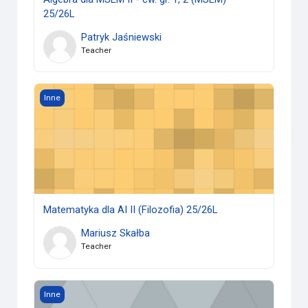
25/26L
Patryk Jaśniewski
Teacher
Matematyka dla AI II (Filozofia) 25/26L
Inne
Matematyka dla AI II (Filozofia) 25/26L
Mariusz Skałba
Teacher
Algebra dla MSEM II (MSEM) 25/26L
Inne