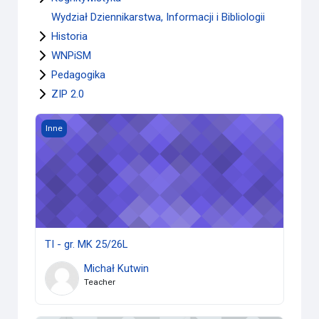
Wydział Dziennikarstwa, Informacji i Bibliologii
Historia
WNPiSM
Pedagogika
ZIP 2.0
TI - gr. MK 25/26L
Inne
TI - gr. MK 25/26L
Michał Kutwin
Teacher