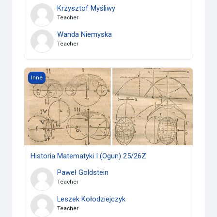
Krzysztof Myśliwy
Teacher
Wanda Niemyska
Teacher
Historia Matematyki I (Ogun) 25/26Z
Inne
Historia Matematyki I (Ogun) 25/26Z
Paweł Goldstein
Teacher
Leszek Kołodziejczyk
Teacher