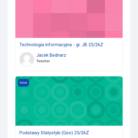
Technologia informacyjna - gr. JB 25/26Z
Jacek Bednarz
Teacher
Podstawy Statystyki (Geo) 25/26Z
Inne
Podstawy Statystyki (Geo) 25/26Z