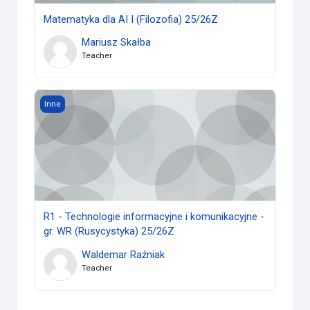
Matematyka dla AI I (Filozofia) 25/26Z
Mariusz Skałba
Teacher
R1 - Technologie informacyjne i komunikacyjne - gr. WR (R
Inne
R1 - Technologie informacyjne i komunikacyjne -
gr. WR (Rusycystyka) 25/26Z
Waldemar Raźniak
Teacher