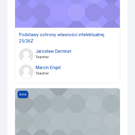
Podstawy ochrony własności intelektualnej
25/26Z
Jarosław Deminet
Teacher
Marcin Engel
Teacher
Matematyka dla AI I (Filozofia) 25/26Z
Inne