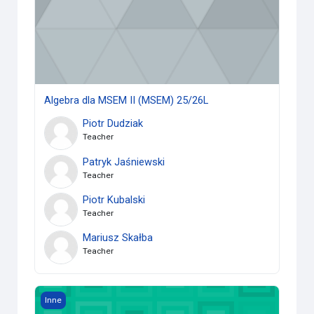
Algebra dla MSEM II (MSEM) 25/26L
Piotr Dudziak
Teacher
Patryk Jaśniewski
Teacher
Piotr Kubalski
Teacher
Mariusz Skałba
Teacher
Matematyka (Geologia) 25/26L
Inne