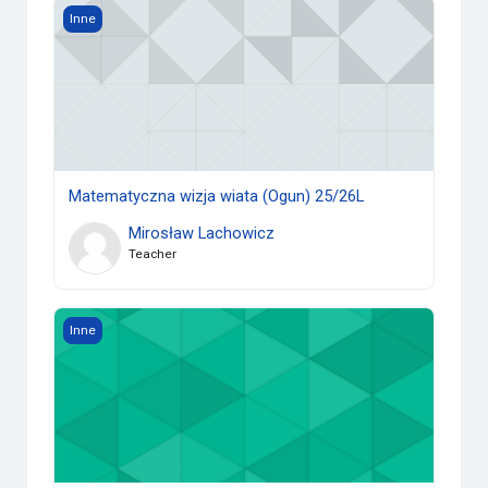
Matematyczna wizja wiata (Ogun) 25/26L
Inne
Matematyczna wizja wiata (Ogun) 25/26L
Mirosław Lachowicz
Teacher
Technologia informacyjna - gr. JB 25/26L
Inne