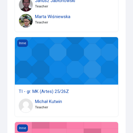
Janusz Jabłonowski
Teacher
Marta Wiśniewska
Teacher
TI - gr. MK (Artes) 25/26Z
Inne
TI - gr. MK (Artes) 25/26Z
Michał Kutwin
Teacher
Technologia informacyjna - gr. JB 25/26Z
Inne