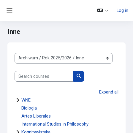
Skip to main content
Log in
Side panel
Inne
Course categories
Search courses
Search courses
Expand all
WNE
Biologia
Artes Liberales
International Studies in Philosophy
Kognitywistyka