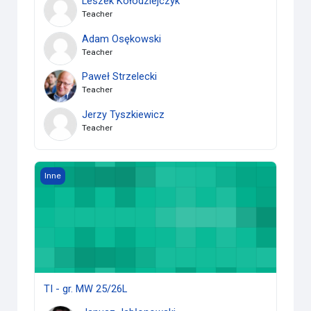
Leszek Kołodziejczyk
Teacher
Adam Osękowski
Teacher
Paweł Strzelecki
Teacher
Jerzy Tyszkiewicz
Teacher
TI - gr. MW 25/26L
Inne
TI - gr. MW 25/26L