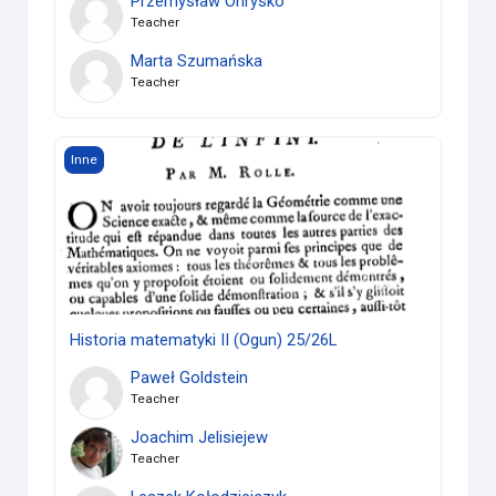
Przemysław Ohrysko
Teacher
Marta Szumańska
Teacher
Historia matematyki II (Ogun) 25/26L
Inne
Historia matematyki II (Ogun) 25/26L
Paweł Goldstein
Teacher
Joachim Jelisiejew
Teacher